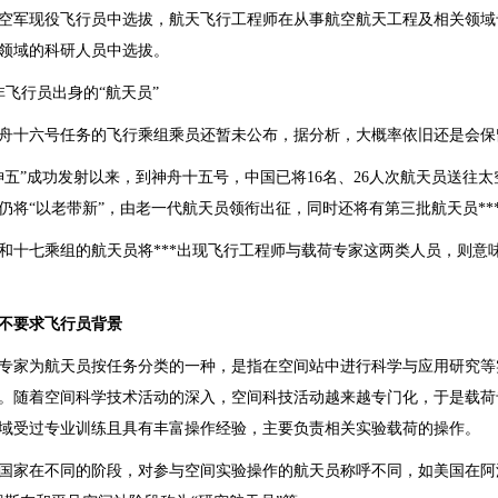
空军现役飞行员中选拔，航天飞行工程师在从事航空航天工程及相关领域
领域的科研人员中选拔。
非飞行员出身的“航天员”
舟十六号任务的飞行乘组乘员还暂未公布，据分析，大概率依旧还是会保
神五”成功发射以来，到神舟十五号，中国已将16名、26人次航天员送往太
仍将“以老带新”，由老一代航天员领衔出征，同时还将有第三批航天员**
和十七乘组的航天员将***出现飞行工程师与载荷专家这两类人员，则意味
并不要求飞行员背景
专家为航天员按任务分类的一种，是指在空间站中进行科学与应用研究等
。随着空间科学技术活动的深入，空间科技活动越来越专门化，于是载荷
域受过专业训练且具有丰富操作经验，主要负责相关实验载荷的操作。
国家在不同的阶段，对参与空间实验操作的航天员称呼不同，如美国在阿波