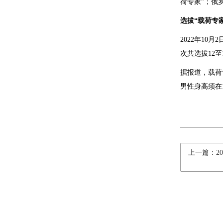
荷专家”；俄
选拔“载荷专
2022年1
次共选拔12
据报道，载荷
男性身高须在1
上一篇：2