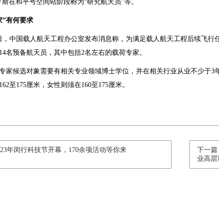
罗斯在和平号空间站阶段称为“研究航天员”等。
家”有何要求
0月2日，中国载人航天工程办公室发布消息称，为满足载人航天工程后续飞
至14名预备航天员，其中包括2名左右的载荷专家。
专家候选对象需要有相关专业领域博士学位，并在相关行业从业不少于3年
62至175厘米，女性则须在160至175厘米。
023年闵行科技节开幕，170余项活动等你来
下一篇
业高层