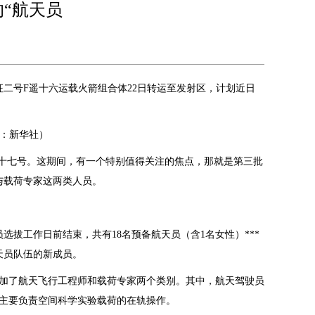
“航天员
征二号F遥十六运载火箭组合体22日转运至发射区，计划近日
源：新华社）
神舟十七号。这期间，有一个特别值得关注的焦点，那就是第三批
与载荷专家这两类人员。
员选拔工作日前结束，共有18名预备航天员（含1名女性）***
天员队伍的新成员。
加了航天飞行工程师和载荷专家两个类别。其中，航天驾驶员
主要负责空间科学实验载荷的在轨操作。